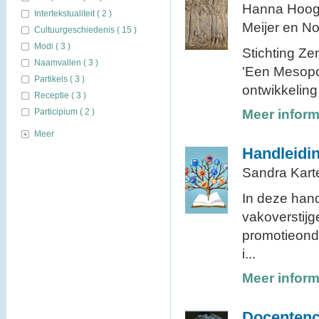
Hanna Hoog
Intertekstualiteit ( 2 )
Meijer en N
Cultuurgeschiedenis ( 15 )
Modi ( 3 )
Stichting Ze
Naamvallen ( 3 )
'Een Mesopo
Partikels ( 3 )
ontwikkeling
Receptie ( 3 )
Participium ( 2 )
Meer inform
Meer
Handleidin
Sandra Kart
In deze han
vakoverstijg
promotieond
i...
Meer inform
Docentenc