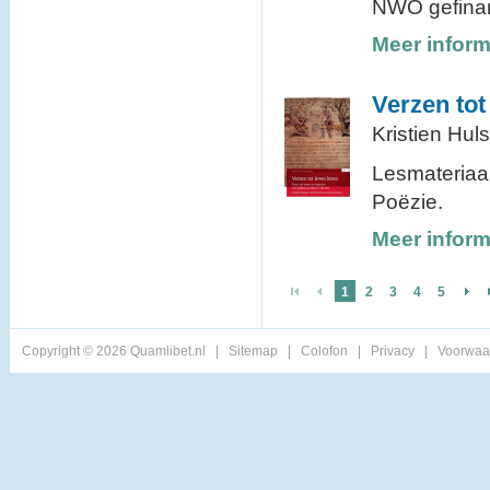
NWO gefinanc
Meer inform
Verzen tot
Kristien Huls
Lesmateriaal
Poëzie.
Meer inform
1
2
3
4
5
Copyright © 2026 Quamlibet.nl
|
Sitemap
|
Colofon
|
Privacy
|
Voorwaa