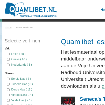
Ho
Home
Lessenreeksen
Quamlibet le
Selectie verfijnen
Vak
Het lesmateriaal op
Latijn ( 38 )
middelbaar onderw
Grieks ( 16 )
aan de Vrije Univer
Nederlands ( 3 )
Radboud Universitei
Niveau
Universiteit Utrecht
Eerste klas ( 6 )
Tweede klas ( 6 )
downloaden als u
g
Derde klas ( 11 )
Vierde klas ( 22 )
Seneca's 
Vijfde klas ( 27 )