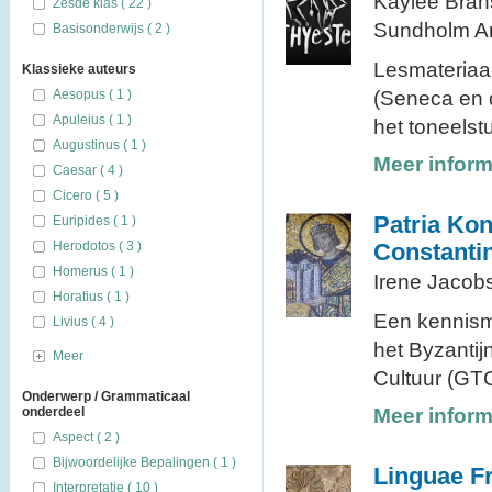
Kaylee Bran
Zesde klas ( 22 )
Sundholm An
Basisonderwijs ( 2 )
Lesmateriaal
Klassieke auteurs
Aesopus ( 1 )
(Seneca en d
Apuleius ( 1 )
het toneelstu
Augustinus ( 1 )
Meer inform
Caesar ( 4 )
Cicero ( 5 )
Patria Ko
Euripides ( 1 )
Herodotos ( 3 )
Constanti
Homerus ( 1 )
Irene Jacobs
Horatius ( 1 )
Een kennism
Livius ( 4 )
het Byzantij
Meer
Cultuur (GTC
Onderwerp / Grammaticaal
onderdeel
Meer inform
Aspect ( 2 )
Bijwoordelijke Bepalingen ( 1 )
Linguae F
Interpretatie ( 10 )