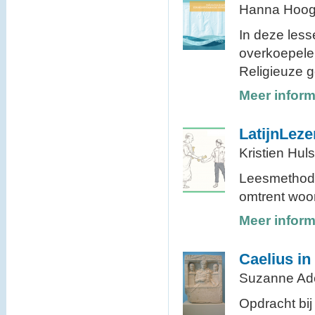
Hanna Hoog
In deze less
overkoepele
Religieuze 
Meer inform
LatijnLez
Kristien Huls
Leesmethode 
omtrent woo
Meer inform
Caelius in
Suzanne Ad
Opdracht bij