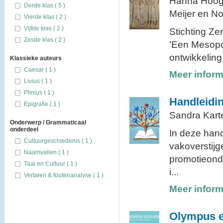
Hanna Hoog
Derde klas ( 5 )
Meijer en N
Vierde klas ( 2 )
Vijfde klas ( 2 )
Stichting Ze
Zesde klas ( 2 )
'Een Mesopo
ontwikkeling
Klassieke auteurs
Caesar ( 1 )
Meer inform
Livius ( 1 )
Plinius ( 1 )
Handleidin
Epigrafie ( 1 )
Sandra Kart
Onderwerp / Grammaticaal
onderdeel
In deze han
Cultuurgeschiedenis ( 1 )
vakoverstijg
Naamvallen ( 1 )
promotieond
Taal en Cultuur ( 1 )
i...
Vertalen & foutenanalyse ( 1 )
Meer inform
Olympus 