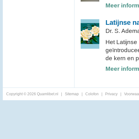
Meer inform
Latijnse n
Dr. S. Adem
Het Latijnse
geïntroducee
de kern en pe
Meer inform
Copyright © 2026 Quamlibet.nl
|
Sitemap
|
Colofon
|
Privacy
|
Voorwaa