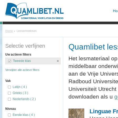
Ho
Home
Lessenreeksen
Quamlibet le
Selectie verfijnen
Uw actieve filters
Het lesmateriaal op
Tweede klas
middelbaar onderw
Verwijder alle actieve filters
aan de Vrije Univer
Radboud Universitei
Vak
Latijn ( 4 )
Universiteit Utrecht
Grieks ( 3 )
downloaden als u
g
Nederlands ( 2 )
Niveau
Linguae F
Eerste klas ( 4 )