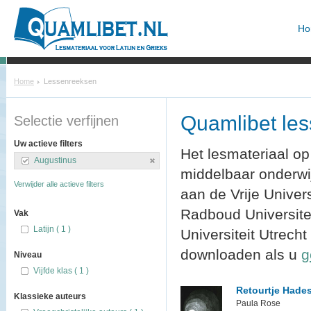
Ho
Home
Lessenreeksen
Quamlibet le
Selectie verfijnen
Uw actieve filters
Het lesmateriaal op
Augustinus
middelbaar onderw
Verwijder alle actieve filters
aan de Vrije Univer
Radboud Universitei
Vak
Latijn ( 1 )
Universiteit Utrecht
downloaden als u
g
Niveau
Vijfde klas ( 1 )
Retourtje Hade
Klassieke auteurs
Paula Rose