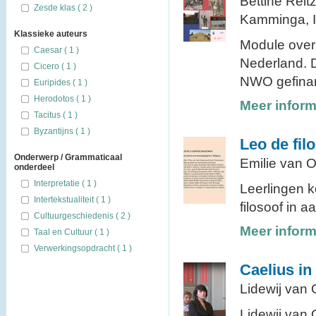
Bettine Reit
Zesde klas ( 2 )
Kamminga, Ir
Klassieke auteurs
Module over
Caesar ( 1 )
Nederland. D
Cicero ( 1 )
NWO gefinanc
Euripides ( 1 )
Herodotos ( 1 )
Meer inform
Tacitus ( 1 )
Byzantijns ( 1 )
Leo de fil
Onderwerp / Grammaticaal
Emilie van O
onderdeel
Interpretatie ( 1 )
Leerlingen 
Intertekstualiteit ( 1 )
filosoof in a
Cultuurgeschiedenis ( 2 )
Meer inform
Taal en Cultuur ( 1 )
Verwerkingsopdracht ( 1 )
Caelius in
Lidewij van 
Lidewij van 