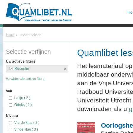
Ho
Home
Lessenreeksen
Quamlibet le
Selectie verfijnen
Uw actieve filters
Het lesmateriaal op
Receptie
middelbaar onderw
Verwijder alle actieve filters
aan de Vrije Univer
Radboud Universitei
Vak
Latijn ( 2 )
Universiteit Utrecht
Grieks ( 2 )
downloaden als u
g
Niveau
Vierde klas ( 3 )
Oorlogshe
Vijfde klas ( 3 )