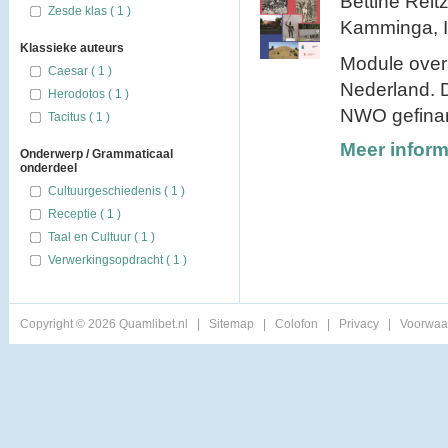
Bettine Reit
Zesde klas ( 1 )
Kamminga, Ir
Klassieke auteurs
Module over
Caesar ( 1 )
Nederland. D
Herodotos ( 1 )
NWO gefinanc
Tacitus ( 1 )
Meer inform
Onderwerp / Grammaticaal
onderdeel
Cultuurgeschiedenis ( 1 )
Receptie ( 1 )
Taal en Cultuur ( 1 )
Verwerkingsopdracht ( 1 )
Copyright © 2026 Quamlibet.nl
|
Sitemap
|
Colofon
|
Privacy
|
Voorwaa