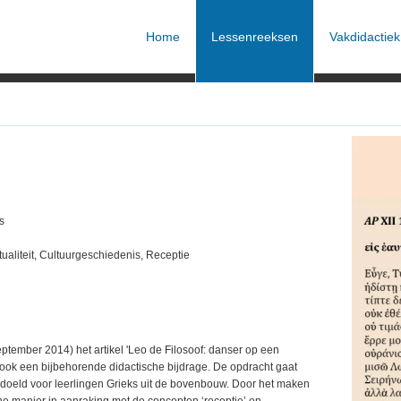
Home
Lessenreeksen
Vakdidactiek
s
kstualiteit, Cultuurgeschiedenis, Receptie
eptember 2014) het artikel 'Leo de Filosoof: danser op een
el ook een bijbehorende didactische bijdrage. De opdracht gaat
bedoeld voor leerlingen Grieks uit de bovenbouw. Door het maken