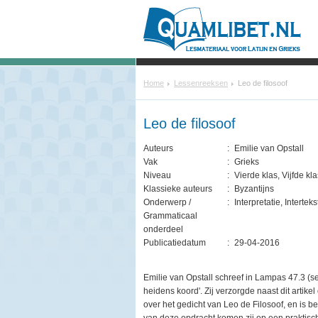
Home
Lessenreeksen
Leo de filosoof
Leo de filosoof
Auteurs
:
Emilie van Opstall
Vak
:
Grieks
Niveau
:
Vierde klas, Vijfde kla
Klassieke auteurs
:
Byzantijns
Onderwerp /
:
Interpretatie, Interte
Grammaticaal
onderdeel
Publicatiedatum
:
29-04-2016
Emilie van Opstall schreef in Lampas 47.3 (s
heidens koord'. Zij verzorgde naast dit artik
over het gedicht van Leo de Filosoof, en is 