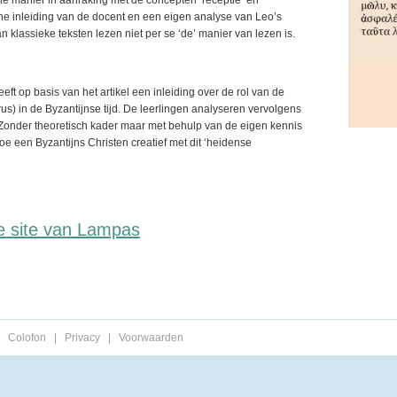
he manier in aanraking met de concepten ‘receptie’ en
mene inleiding van de docent en een eigen analyse van Leo’s
n klassieke teksten lezen niet per se ‘de’ manier van lezen is.
eft op basis van het artikel een inleiding over de rol van de
us) in de Byzantijnse tijd. De leerlingen analyseren vervolgens
Zonder theoretisch kader maar met behulp van de eigen kennis
e een Byzantijns Christen creatief met dit ‘heidense
de site van Lampas
Colofon
|
Privacy
|
Voorwaarden