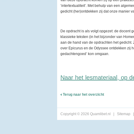
van deze opdracht komen zij op een praktisc
‘intertextualiteit’. Met behulp van een alge
gedicht (her)ontdekken zij dat onze manier va
De opdracht is als volgt opgezet: de docent ge
klassieke teksten (in het bijzonder van Homer
aan de hand van de opdrachten het gedicht. 
over Epicurus en de Odyssee ontdekken zij ho
gedachtengoed’ kon omgaan.
Naar het lesmateriaal, op 
Terug naar het overzicht
Copyright © 2026 Quamlibet.nl
|
Sitemap
|