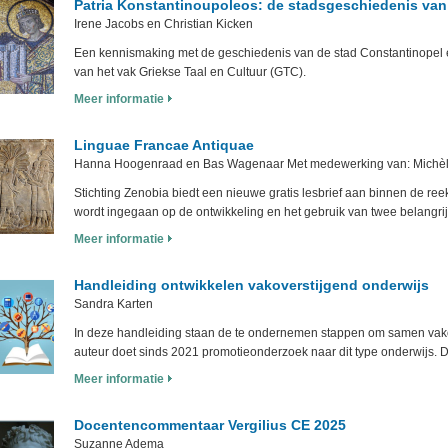
Patria Konstantinoupoleos: de stadsgeschiedenis van
Irene Jacobs en Christian Kicken
Een kennismaking met de geschiedenis van de stad Constantinopel en
van het vak Griekse Taal en Cultuur (GTC).
Meer informatie
Linguae Francae Antiquae
Hanna Hoogenraad en Bas Wagenaar Met medewerking van: Michèl
Stichting Zenobia biedt een nieuwe gratis lesbrief aan binnen de r
wordt ingegaan op de ontwikkeling en het gebruik van twee belangrijk
Meer informatie
Handleiding ontwikkelen vakoverstijgend onderwijs
Sandra Karten
In deze handleiding staan de te ondernemen stappen om samen vako
auteur doet sinds 2021 promotieonderzoek naar dit type onderwijs. D
Meer informatie
Docentencommentaar Vergilius CE 2025
Suzanne Adema