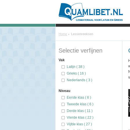
Home
Lessenreeksen
Selectie verfijnen
Vak
H
w
Latijn ( 38 )
N
Grieks ( 16 )
Nederlands ( 3 )
Niveau
Eerste klas ( 6 )
Tweede klas ( 6 )
Derde klas ( 11 )
Vierde klas ( 22 )
Vijfde klas ( 27 )