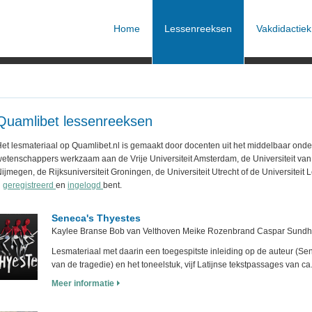
Home
Lessenreeksen
Vakdidactiek
Quamlibet lessenreeksen
et lesmateriaal op Quamlibet.nl is gemaakt door docenten uit het middelbaar ond
etenschappers werkzaam aan de Vrije Universiteit Amsterdam, de Universiteit va
ijmegen, de Rijksuniversiteit Groningen, de Universiteit Utrecht of de Universiteit
u
geregistreerd
en
ingelogd
bent.
Seneca's Thyestes
Kaylee Branse Bob van Velthoven Meike Rozenbrand Caspar Sundhol
Lesmateriaal met daarin een toegespitste inleiding op de auteur (Se
van de tragedie) en het toneelstuk, vijf Latijnse tekstpassages van ca. 
Meer informatie