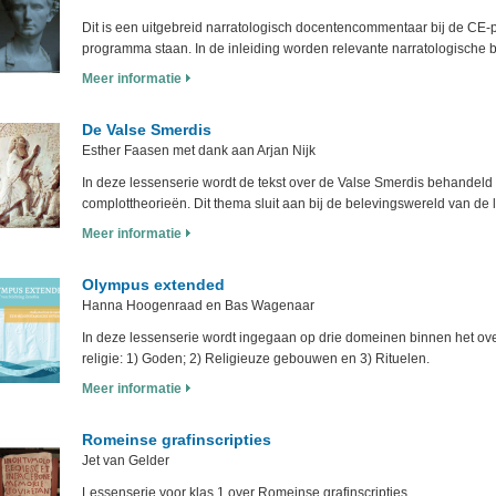
Dit is een uitgebreid narratologisch docentencommentaar bij de CE-
programma staan. In de inleiding worden relevante narratologische b
Meer informatie
De Valse Smerdis
Esther Faasen met dank aan Arjan Nijk
In deze lessenserie wordt de tekst over de Valse Smerdis behandeld
complottheorieën. Dit thema sluit aan bij de belevingswereld van de l
Meer informatie
Olympus extended
Hanna Hoogenraad en Bas Wagenaar
In deze lessenserie wordt ingegaan op drie domeinen binnen het 
religie: 1) Goden; 2) Religieuze gebouwen en 3) Rituelen.
Meer informatie
Romeinse grafinscripties
Jet van Gelder
Lessenserie voor klas 1 over Romeinse grafinscripties.