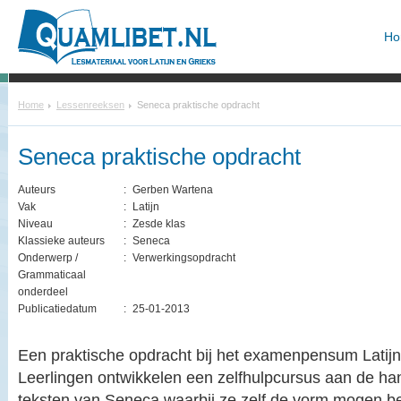
Ho
Home
Lessenreeksen
Seneca praktische opdracht
Seneca praktische opdracht
Auteurs
:
Gerben Wartena
Vak
:
Latijn
Niveau
:
Zesde klas
Klassieke auteurs
:
Seneca
Onderwerp /
:
Verwerkingsopdracht
Grammaticaal
onderdeel
Publicatiedatum
:
25-01-2013
Een praktische opdracht bij het examenpensum Latijn
Leerlingen ontwikkelen een zelfhulpcursus aan de ha
teksten van Seneca waarbij ze zelf de vorm mogen bep