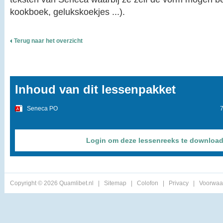
kookboek, gelukskoekjes ...).
Terug naar het overzicht
Inhoud van dit lessenpakket
Seneca PO
Login om deze lessenreeks te downloa
Copyright © 2026 Quamlibet.nl
|
Sitemap
|
Colofon
|
Privacy
|
Voorwaa