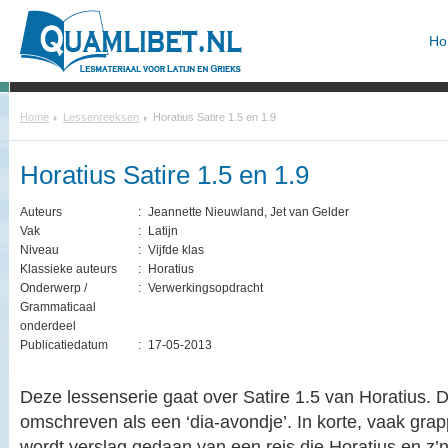
Ho
Home
Lessenreeksen
Horatius Satire 1.5 en 1.9
Horatius Satire 1.5 en 1.9
Auteurs
:
Jeannette Nieuwland, Jet van Gelder
Vak
:
Latijn
Niveau
:
Vijfde klas
Klassieke auteurs
:
Horatius
Onderwerp /
:
Verwerkingsopdracht
Grammaticaal
onderdeel
Publicatiedatum
:
17-05-2013
Deze lessenserie gaat over Satire 1.5 van Horatius. D
omschreven als een ‘dia-avondje’. In korte, vaak gra
wordt verslag gedaan van een reis die Horatius en z