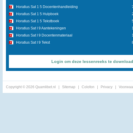
Horatius Sat 1 5 Docentenhandleiding
Horatius Sat 1 5 Hulpboek
Horatius Sat 1 5 Tekstboek
Horatius Sat I 9 Aantekeningen
Horatius Sat I 9 Docentenmateriaal
Horatius Sat I 9 Tekst
Login om deze lessenreeks te downloa
Copyright © 2026 Quamlibet.nl
|
Sitemap
|
Colofon
|
Privacy
|
Voorwaa